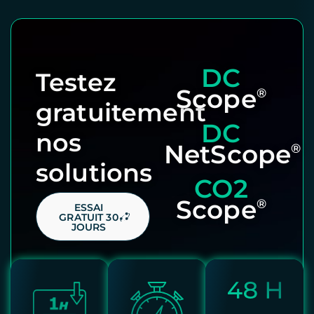
DC
Testez
Scope
®
gratuitement
DC
nos
NetScope
®
solutions
CO2
Scope
®
ESSAI
GRATUIT 30
JOURS