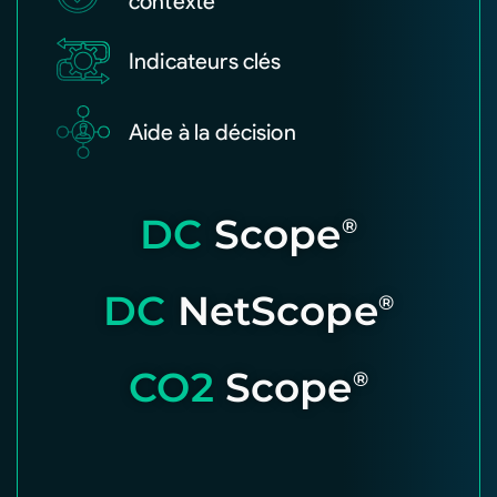
contexte
Indicateurs clés
Aide à la décision
DC
Scope
®
DC
NetScope
®
CO2
Scope
®