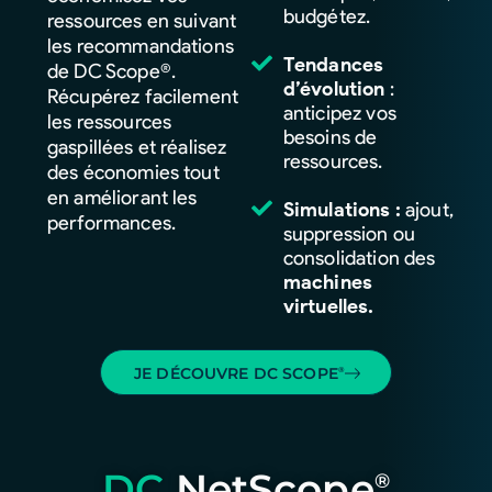
budgétez.
ressources en suivant
les recommandations
Tendances
de DC Scope®.
d’évolution
:
Récupérez facilement
anticipez vos
les ressources
besoins de
gaspillées et réalisez
ressources.
des économies tout
en améliorant les
Simulations :
ajout,
performances.
suppression ou
consolidation des
machines
virtuelles.
JE DÉCOUVRE DC SCOPE
®
DC
NetScope
®