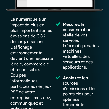
Le numérique a un
Mesurez
la
impact de plus en
consommation
plus important sur les
réelle de vos
émissions de CO2
services
des organisations.
informatiques, des
L’affichage
machines
environnemental
virtuelles, des
devient une nécessité
serveurs et des
légale, commerciale
applications.
et responsable.
Équipes
Analysez
les
informatiques,
sources
participez aux enjeux
d'émissions et les
RSE de votre
points clés pour
entreprise : mesurez,
optimiser
communiquez et
l'empreinte
réduisez les