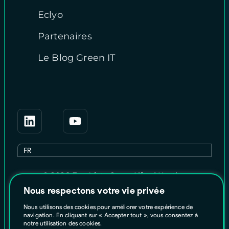
Eclyo
Partenaires
Le Blog Green IT
EN
FR
© 2026 EasyVirt - 2 rue Alfred Kastler,
44300 Nantes, France
Nous respectons votre vie privée
CGU
Nous utilisons des cookies pour améliorer votre expérience de
Site par
Cré
navigation. En cliquant sur « Accepter tout », vous consentez à
notre utilisation des cookies.
Mentions légales