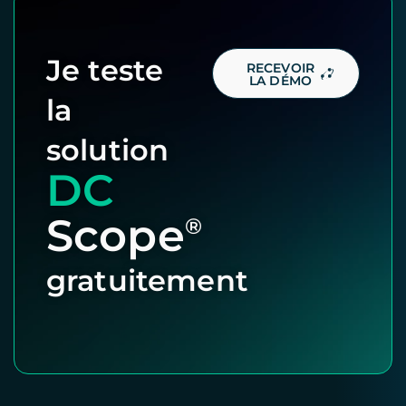
Je teste
RECEVOIR
LA DÉMO
la
solution
DC
Scope
®
gratuitement